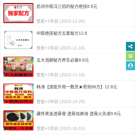
民间中医冯三招的秘方绝技8.8元
整套
•
3年前 (2023-12-06)
中医绝技秘方五套秘方12.8
整套
•
3年前 (2023-11-16)
五大泡脚秘方养生必备8.8元
整套
•
3年前 (2023-11-16)
韩涛【道医外用一敷灵★奇效88方】12.8元
整套
•
3年前 (2023-10-29)
藏传黑金透骨膏 透骨祛痹液 透骨火灸液9.8元
整套
•
3年前 (2023-10-15)