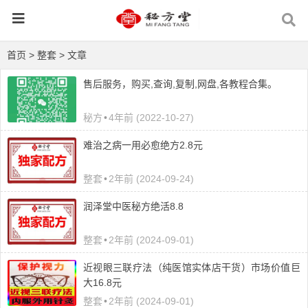
首页
>
整套
> 文章
售后服务，购买,查询,复制,网盘,各教程合集。
秘方
•
4年前 (2022-10-27)
难治之病一用必愈绝方2.8元
整套
•
2年前 (2024-09-24)
润泽堂中医秘方绝活8.8
整套
•
2年前 (2024-09-01)
近视眼三联疗法（纯医馆实体店干货）市场价值巨
大16.8元
整套
•
2年前 (2024-09-01)