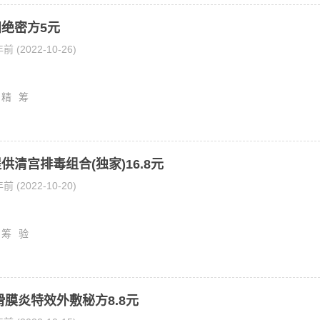
绝密方5元
前 (2022-10-26)
精
筹
供清宫排毒组合(独家)16.8元
前 (2022-10-20)
筹
验
滑膜炎特效外敷秘方8.8元