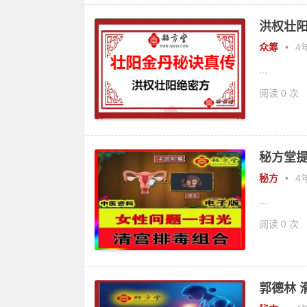
洪权壮阳
众筹
•
4年
...
阅读 0 次
秘方堂提
秘方
•
4年
...
阅读 0 次
郭德林 