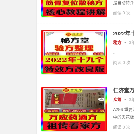
是自动转介
阅读 0 次
2022
秘方
•
3年
...
阅读 0 次
仁济堂万
众筹
•
3年
A286 重
中的天花板！
阅读 0 次