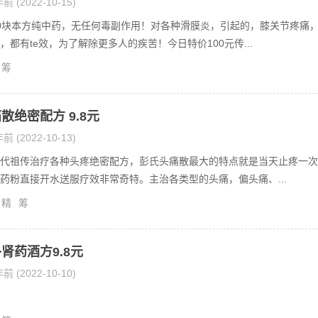
前 (2022-10-15)
0块本方纯中药，无任何毒副作用！对各种滑膜炎，引起的，膝关节疼痛
，都有te效，为了解除更多人的疾苦！今日特价100元传...
筹
散绝密配方 9.8元
前 (2022-10-13)
代祖传治疗各种头疼绝密配方，彭氏头痛散最大的特点就是当天止疼一次
药粉直接开水送服疗效非常奇特。主治各类型的头痛，偏头痛、...
精
筹
肾药酒方9.8元
前 (2022-10-10)