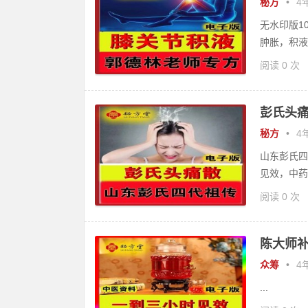
秘方
•
4年
无水印版1
肿胀，积液
阅读 0 次
彭氏头痛
秘方
•
4年
山东彭氏四
见效，中药
阅读 0 次
陈大师补
众筹
•
4年
...