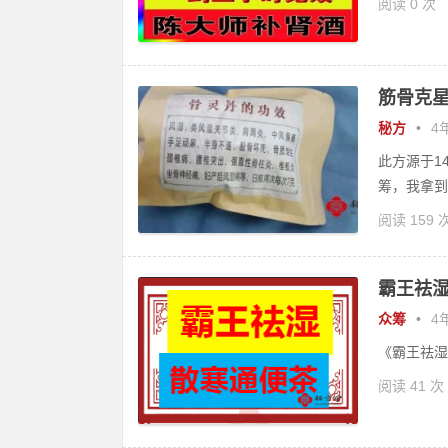
阅读 0 次
筋骨克星
秘方
•
4年
此方源于1
筹，我拿到
阅读 159 
霸王祛湿
众筹
•
4年
《霸王祛湿
阅读 41 次