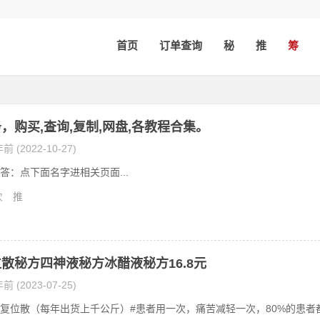
首页
订单查询
秘
推
筹
，购买,查询,复制,网盘,各教程合集。
前 (2022-10-27)
答：点下面名字进相关页面...
次
推
散秘方四神液秘方冰醋液秘方16.8元
前 (2023-07-25)
复位散（每年出货上千公斤）#患者用一次，痛苦减轻一次，80%的患者