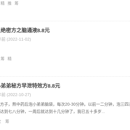
精
推
筹
绝密方之脑通液8.8元
前 (2022-11-02)
筹
精
弟弟秘方早泄特效方8.8元
前 (2022-10-27)
方子，熬中药后泡小弟弟脑袋，每次20-30分钟。以前一二分钟，泡三四
达到七八分钟，一周后就达到十几分钟了，我已五十多岁...
次
筹