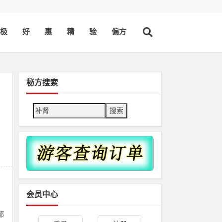
极
好
惠
精
验
偏方
秘方搜索
Search
会员中心
都