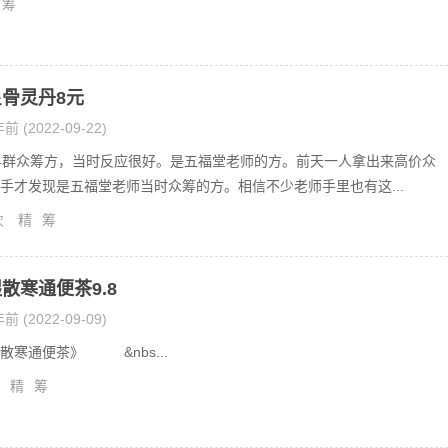
筹
骨灵丹8元
前 (2022-09-22)
4群众筹方，当时反应很好。是五福堂老师的方。前天一人拿出来高价众
手才发现是五福堂老师当时众筹的方。相信不少老师手里也有这...
次
精
筹
散寒通便茶9.8
前 (2022-09-09)
散寒通便茶》 &nbs...
精
筹