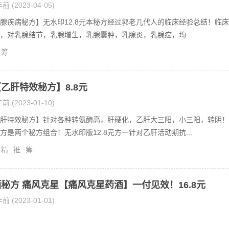
前 (2023-04-05)
腺疾病秘方】无水印12.8元本秘方经过郭老几代人的临床经验总结！临床
，对乳腺结节，乳腺增生，乳腺囊肿，乳腺炎，乳腺癌，均...
筹
乙肝特效秘方】8.8元
前 (2023-01-10)
肝特效秘方】针对各种转氨酶高，肝硬化，乙肝大三阳，小三阳，转阴！
方是两个秘方组合！无水印版12.8元方一针对乙肝活动期抗...
精
推
筹
秘方 痛风克星【痛风克星药酒】一付见效！16.8元
前 (2023-01-01)