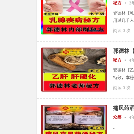
秘方
•
3年
郭德林【乳
用过几千人
阅读 0 次
郭德林【
秘方
•
4年
郭德林【乙
特效，本秘
阅读 0 次
痛风药酒
众筹
•
4年
...