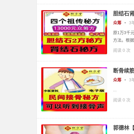
胆结石肾
众筹
•
3年
原1万3千
方法。根据
阅读 0 次
断骨续筋
众筹
•
3年
...
阅读 0 次
郭德林【