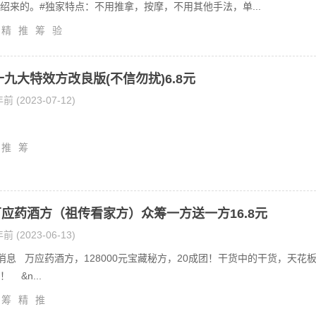
绍来的。#独家特点：不用推拿，按摩，不用其他手法，单...
精
推
筹
验
年十九大特效方改良版(不信勿扰)6.8元
前 (2023-07-12)
推
筹
应药酒方（祖传看家方）众筹一方送一方16.8元
前 (2023-06-13)
要消息️ ️ ️ 万应药酒方，128000元宝藏秘方，20成团！干货中的干货，天花
 &n...
筹
精
推