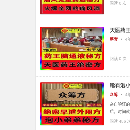
阅读 0 次
天医药王
整套
•
4年
...
阅读 0 次
稀有泡小
众筹
•
4年
亲自验证的
后，时间就
阅读 486 