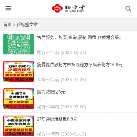
首页
> 验标签文章
售后服务，购买,查询,复制,网盘,各教程合集。
秘方
•
4年前 (2022-10-27)
筋骨复位散秘方四神液秘方冰醋液秘方16.8元
众筹
•
3年前 (2023-07-25)
魔力减肥贴6元
秘方
•
3年前 (2023-03-20)
舒筋通脉活络散8.8元
秘方
•
4年前 (2023-01-18)