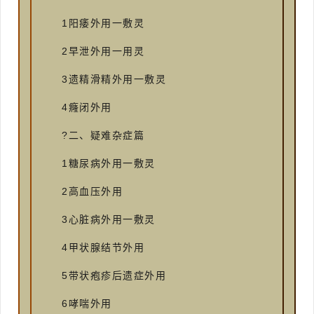
1阳痿外用一敷灵
2早泄外用一用灵
3遗精滑精外用一敷灵
4癃闭外用
?二、疑难杂症篇
1糖尿病外用一敷灵
2高血压外用
3心脏病外用一敷灵
4甲状腺结节外用
5带状疱疹后遗症外用
6哮喘外用