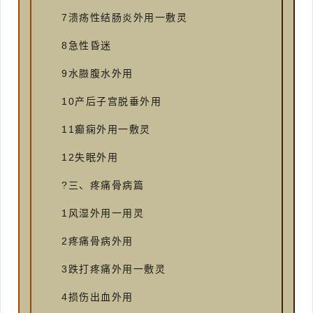
7溃疡性结肠炎外用一敷灵
8急性昏迷
9水臌腹水外用
10产后子宫脱垂外用
11癫痫外用一敷灵
12失眠外用
?三、疼痛骨病篇
1风湿外用一用灵
2疼痛骨病外用
3跌打疼痛外用一敷灵
4损伤出血外用