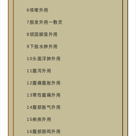
6咳嗽外用
7脱发外用一敷灵
8顽固脚臭外用
9下肢水肿外用
10头面浮肿外用
11腹泻外用
12腹痛腹胀外用
13寒性腹痛外用
14腹部胀气外用
15痢疾外用
16腹部肠鸣外用