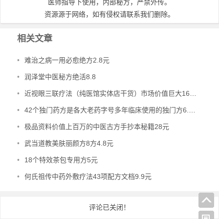
医师指导下使用，内部秘方，严禁外传。
资源源于网络，如有侵权请联系我们删除。
相关文章
•
难治之病一用必愈绝方2.8元
•
润泽堂中医秘方绝活8.8
•
近视眼三联疗法（纯医馆实体店干货）市场价值巨大16.8元
•
42个独门药方是各大老药字号多年临床使用的独门方6.8元
•
极品资料价值上百万的中医古方手抄本秘籍28元
•
武当道教美肤丽颜方8方4.8元
•
18个特效茶包专用方5元
•
何氏祖传中药外敷疗法43项配方文档9.9元
评论已关闭！