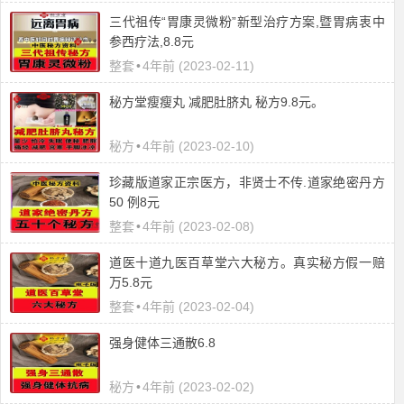
三代祖传“胃康灵微粉”新型治疗方案,暨胃病衷中
参西疗法,8.8元
整套
•
4年前 (2023-02-11)
秘方堂瘦瘦丸 减肥肚脐丸 秘方9.8元。
秘方
•
4年前 (2023-02-10)
珍藏版道家正宗医方，非贤士不传.道家绝密丹方
50 例8元
整套
•
4年前 (2023-02-08)
道医十道九医百草堂六大秘方。真实秘方假一赔
万5.8元
整套
•
4年前 (2023-02-04)
强身健体三通散6.8
秘方
•
4年前 (2023-02-02)