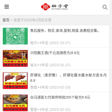
首页
> 发表于2023年2月的文章
售后服务，购买,查询,复制,网盘,各教程合集。
秘方
•
4年前 (2022-10-27)
​兴阳霸王酒(千元泡酒奇方)8.8元
秘方
•
3年前 (2023-02-27)
肝硬化（柔肝散），肝硬化腹水腹水秘方逐水丹
8.8
整套
•
4年前 (2023-02-23)
白马道医七代祖传特效205个秘方8.8元
整套
•
4年前 (2023-02-22)