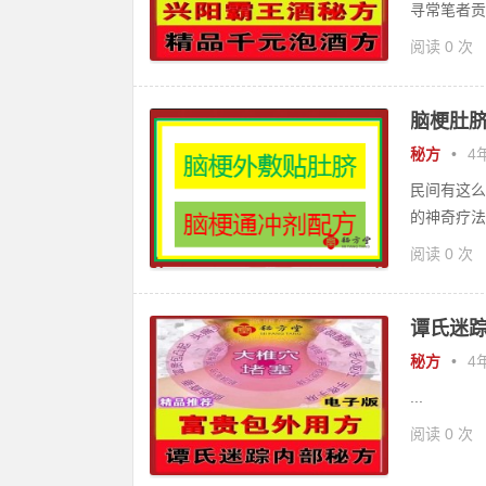
寻常笔者贡献
阅读 0 次
脑梗肚脐
秘方
•
4年
民间有这么
的神奇疗法
阅读 0 次
谭氏迷踪
秘方
•
4年
...
阅读 0 次