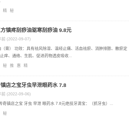
.
精
秘
方镇疼刮痧油驱寒刮痧油 9.8元
前 (2022-09-07)
（膏） 功效：具有祛风除湿、温经止痛、活血祛瘀、消肿排脓、散瘀定
止痒、通络、生肌、促进药物透皮吸收...
秘
推
惠
精
镇店之宝牙虫早泄眼药水 7.8
前 (2022-09-06)
奇镇店之宝 牙虫 早泄 眼药水 7.8元绝技牙滴宝：（抓牙虫）...
秘