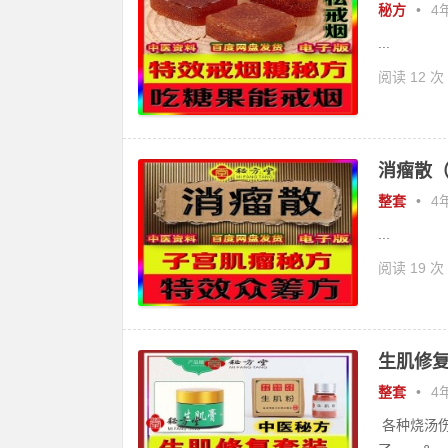
秘方
•
4年
...
阅读 12 次
消瘤散（
整套
•
4年
...
阅读 19 次
生肌修复
整套
•
4年
各种烧汤