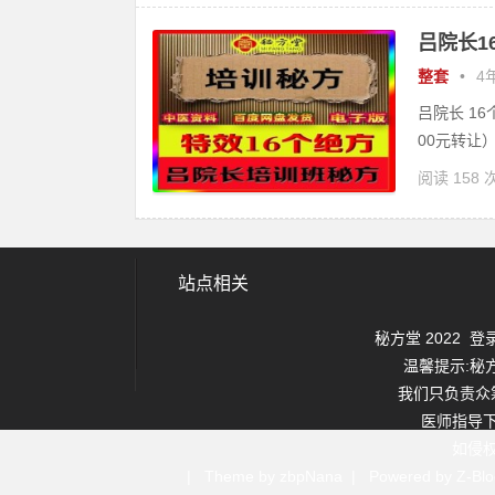
吕院长1
整套
•
4年
吕院长 1
00元转让）
阅读 158 
站点相关
秘方堂 2022
登
温馨提示:秘
我们只负责众
医师指导
如侵
| Theme by zbpNana | Powered by Z-Bl