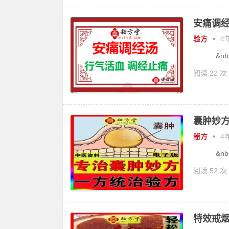
安痛调经
验方
•
4年
&nbs.
阅读 22 次
囊肿妙方
秘方
•
4年
&nbs.
阅读 52 次
特效戒烟