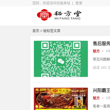
您好，欢迎访问光临本站 |
登录
首页
> 秘标签文章
售后服务
秘方
•
4年
常见问题解
阅读 340 
​兴阳霸
秘方
•
3年
笔者一直用