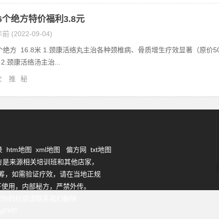
6个绝方特价福利3.8元
前 (2022-09-04)
6个绝方 16.8米 1.颈康活络丸主治各种颈椎病、骨质增生疗效显著（原价5
2.颈康活络汤主治...
次
推
秘
录
htm地图
xml地图
偏方网
txt地图
方是来源相关培训班和其他店家，
筹，如需验证疗效，请在当地正规
下使用，内部秘方，严禁外传。
权你的权益请联系我们删除
ogPHP