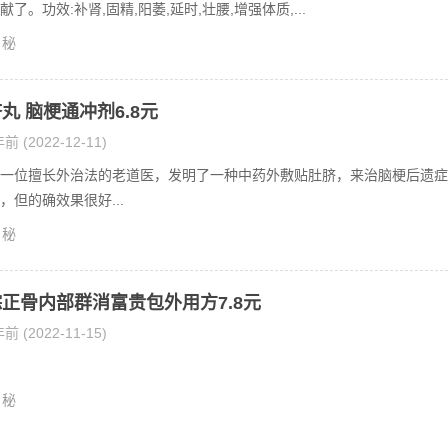
了。功效:补肾,固精,阳萎,延时,壮腰,增强体质,...
秘
丸 脑梗通冲剂6.8元
前 (2022-12-11)
一位擅长外治法的老道医，发明了一种中药外敷贴肚脐，来治脑梗后遗症
，但的确效果很好...
秘
正骨内部群消富贵包外用方7.8元
前 (2022-11-15)
秘