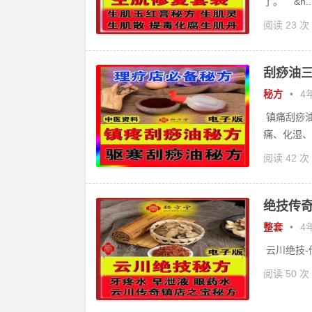
了。 &n..
阅读 23 次
刮痧油三
秘方
•
4年
镇痛刮痧油
痛、化湿、
阅读 42 次
绝技传奇
整套
•
4年
云川绝技-传
阅读 50 次