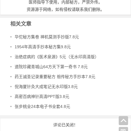
医师指导下使用，内部秘方，严禁外传。
资源源于网络，如有侵权请联系我们删除。
相关文章
•
华佗秘方集卷 神机莫测手抄版7.8元
•
1954年高清手抄本秘方集9.8元
•
治绝症病的《医术泉源》5元（无水印高清版）
•
道院珍藏青城山64方天下第一奇书 7.8元
•
药王诚圣记录重要秘方 祖传秘方手抄本7.8元
•
倪海厦针灸大成笔记无水印版3.8元
•
高密百病神针高清PPT版3.8元
•
张步桃全24本电子书全套4.8元
评论已关闭！