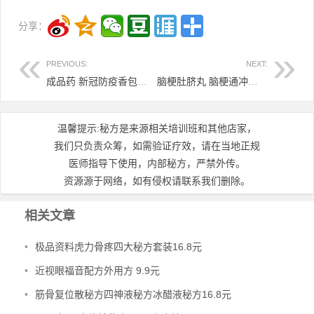
分享：
PREVIOUS:
NEXT:
成品药 新冠防疫香包， 新冠治疗汤药。
脑梗肚脐丸 脑梗通冲剂6.8元
温馨提示:秘方是来源相关培训班和其他店家，
我们只负责众筹，如需验证疗效，请在当地正规
医师指导下使用，内部秘方，严禁外传。
资源源于网络，如有侵权请联系我们删除。
相关文章
•
极品资料虎力骨疼四大秘方套装16.8元
•
近视眼福音配方外用方 9.9元
•
筋骨复位散秘方四神液秘方冰醋液秘方16.8元