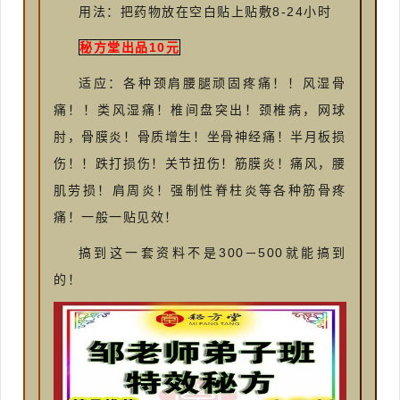
用法：把药物放在空白贴上贴敷8-24小时
秘方堂出品10元
适应：各种颈肩腰腿顽固疼痛！！风湿骨
痛！！类风湿痛！椎间盘突出！颈椎病，网球
肘，骨膜炎！骨质增生！坐骨神经痛！半月板损
伤！！跌打损伤！关节扭伤！筋膜炎！痛风，腰
肌劳损！肩周炎！强制性脊柱炎等各种筋骨疼
痛！一般一贴见效！
搞到这一套资料不是300－500就能搞到
的！