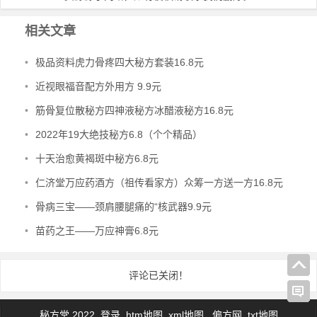
相关文章
•
极品资料虎力骨疼四大秘方套装16.8元
•
近视眼福音配方外用方 9.9元
•
筋骨复位散秘方四神液秘方冰醋液秘方16.8元
•
2022年19大绝技秘方6.8（个个精品）
•
十天治愈黄褐斑中秘方6.8元
•
仁济堂万应药酒方（祖传看家方）众筹一方送一方16.8元
•
骨病三宝——颈肩腰腿痛的“核武器9.9元
•
苗药之王——万应神膏6.8元
评论已关闭！
秘方堂 2022
登录
htm地图
xml地图
偏方网
txt地图