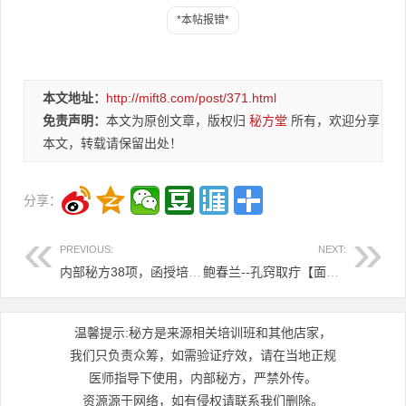
本文地址：
http://mift8.com/post/371.html
免责声明：
本文为原创文章，版权归
秘方堂
所有，欢迎分享
本文，转载请保留出处！
分享：
PREVIOUS:
NEXT:
内部秘方38项，函授培训资料。8.8元
​鲍春兰--孔窍取疔【面授课＋直播课线上+线下视频，58集视频5元
温馨提示:秘方是来源相关培训班和其他店家，
我们只负责众筹，如需验证疗效，请在当地正规
医师指导下使用，内部秘方，严禁外传。
资源源于网络，如有侵权请联系我们删除。