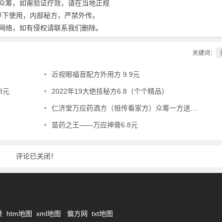
众筹，如需验证疗效，请在当地正规
导下使用，内部秘方，严禁外传。
网络，如有侵权请联系我们删除。
关键词：
•
近视眼福音配方外用方 9.9元
8元
•
2022年19大绝技秘方6.8（个个精品）
•
仁济堂万应药酒方（祖传看家方）众筹一方送一方16.8元
•
苗药之王——万应神膏6.8元
评论已关闭！
录
htm地图
xml地图
偏方网
txt地图