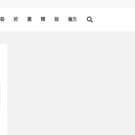
极
好
惠
精
验
偏方