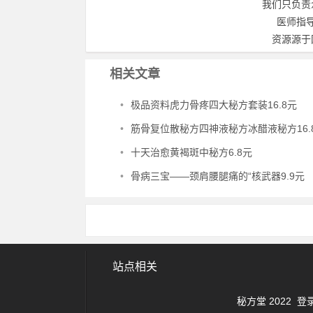
我们只负责
医师指
资源源于
相关文章
•
极品资料虎力骨疼四大秘方套装16.8元
•
筋骨复位散秘方四神液秘方冰醋液秘方16.
•
十天治愈黄褐斑中秘方6.8元
•
骨病三宝——颈肩腰腿痛的“核武器9.9元
站点相关
秘方堂 2022
登